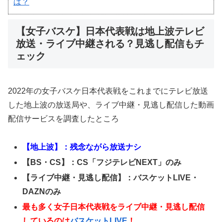
は？
【女子バスケ】日本代表戦は地上波テレビ
放送・ライブ中継される？見逃し配信もチ
ェック
2022年の女子バスケ日本代表戦をこれまでにテレビ放送
した地上波の放送局や、ライブ中継・見逃し配信した動画
配信サービスを調査したところ
【地上波】：残念ながら放送ナシ
【BS・CS】：CS「フジテレビNEXT」のみ
【ライブ中継・見逃し配信】：バスケットLIVE・
DAZNのみ
最も多く女子日本代表戦をライブ中継・見逃し配信
しているのは
バスケットLIVE
！