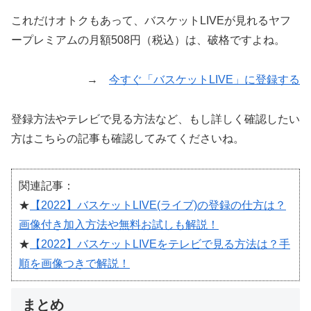
これだけオトクもあって、バスケットLIVEが見れるヤフ
ープレミアムの月額508円（税込）は、破格ですよね。
→
今すぐ「バスケットLIVE」に登録する
登録方法やテレビで見る方法など、もし詳しく確認したい
方はこちらの記事も確認してみてくださいね。
関連記事：
★
【2022】バスケットLIVE(ライブ)の登録の仕方は？
画像付き加入方法や無料お試しも解説！
★
【2022】バスケットLIVEをテレビで見る方法は？手
順を画像つきで解説！
まとめ