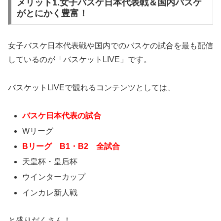
メリット1.女子バスケ日本代表戦＆国内バスケ
がとにかく豊富！
女子バスケ日本代表戦や国内でのバスケの試合を最も配信
しているのが「バスケットLIVE」です。
バスケットLIVEで観れるコンテンツとしては、
バスケ日本代表の試合
Wリーグ
Bリーグ B1・B2 全試合
天皇杯・皇后杯
ウインターカップ
インカレ新人戦
と盛りだくさん！