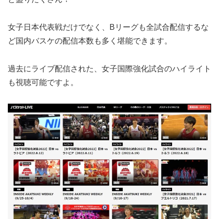
女子日本代表戦だけでなく、Bリーグも全試合配信するな
ど国内バスケの配信本数も多く堪能できます。
過去にライブ配信された、女子国際強化試合のハイライト
も視聴可能ですよ。