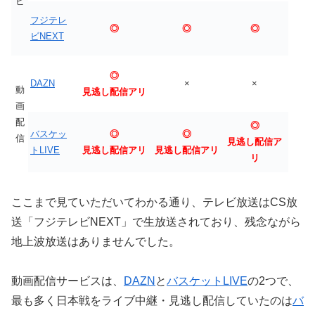
ビ
フジテレ
◎
◎
◎
ビNEXT
◎
DAZN
×
×
動
見逃し配信アリ
画
配
◎
バスケッ
◎
◎
信
見逃し配信ア
トLIVE
見逃し配信アリ
見逃し配信アリ
リ
ここまで見ていただいてわかる通り、テレビ放送はCS放
送「フジテレビNEXT」で生放送されており、残念ながら
地上波放送はありませんでした。
動画配信サービスは、
DAZN
と
バスケットLIVE
の2つで、
最も多く日本戦をライブ中継・見逃し配信していたのは
バ