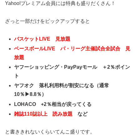
Yahoo!プレミアム会員には特典も盛りだくさん！
ざっと一部だけをピックアップすると
バスケットLIVE 見放題
ベースボールLIVE パ・リーグ主催試合全試合 見
放題
ヤフーショッピング・PayPayモール ＋2％ポイン
ト
ヤフオク 落札利用料が割安になる（通常
10％▶8.8％）
LOHACO +2％相当が戻ってくる
雑誌110誌以上 読み放題
など
と書ききれないくらいてんこ盛りです。