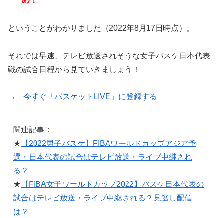
め！
ということがわかりました（2022年8月17日時点）。
それでは早速、テレビ放送されそうな女子バスケ日本代表
戦の試合日程から見ていきましょう！
→
今すぐ「バスケットLIVE」に登録する
関連記事：
★
【2022男子バスケ】FIBAワールドカップアジア予
選・日本代表の試合はテレビ放送・ライブ中継され
る？
★
【FIBA女子ワールドカップ2022】バスケ日本代表の
試合はテレビ放送・ライブ中継される？見逃し配信
は？