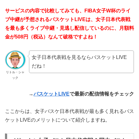
サービスの内容で比較してみても、FIBA女子W杯のライ
ブ中継が予想されるバスケットLIVEは、女子日本代表戦
を最も多くライブ中継・見逃し配信しているのに、月額料
金が508円（税込）なんて破格ですよね！
女子日本代表戦を見るならバスケットLIVE
だね！
リトル・シャ
ック
→
バスケットLIVE
で最新の配信情報をチェック
ここからは、女子バスケ日本代表戦が最も多く見れるバス
ケットLIVEのメリットについて紹介しますね。