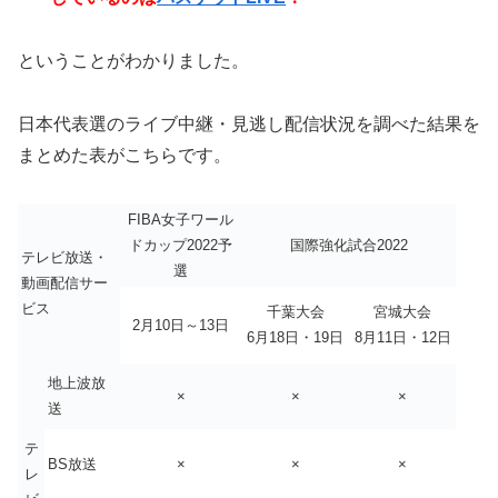
ということがわかりました。
日本代表選のライブ中継・見逃し配信状況を調べた結果を
まとめた表がこちらです。
FIBA女子ワール
ドカップ2022予
国際強化試合2022
テレビ放送・
選
動画配信サー
ビス
千葉大会
宮城大会
2月10日～13日
6月18日・19日
8月11日・12日
地上波放
×
×
×
送
テ
BS放送
×
×
×
レ