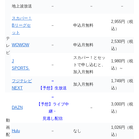
地上波放送
－
－
－
スカパー！
2,955円（税
Bリーグセ
－
申込月無料
込）
ット
テ
2,530円（税
WOWOW
－
申込月無料
レ
込）
ビ
スカパー！とセッ
J
1,980円（税
－
トで申し込むと、
SPORTS
込）～
加入月無料
フジテレビ
－
1,749円（税
加入月無料
NEXT
【予想】生放送
込）
－
【予想】ライブ中
3,000円（税
DAZN
－
継・
込）
見逃し配信
動
画
1,026円（税
Hulu
－
なし
配
込）