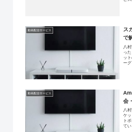
ス
動画配信サービス
で
八村
った
ット
ーグ
Am
動画配信サービス
会
八村
ケッ
トボ
てい