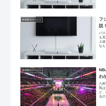
フ
動画配信サービス
説
バス
も充
上波
なん
N
動画配信サービス
わ
八村
気は
ど、
るの