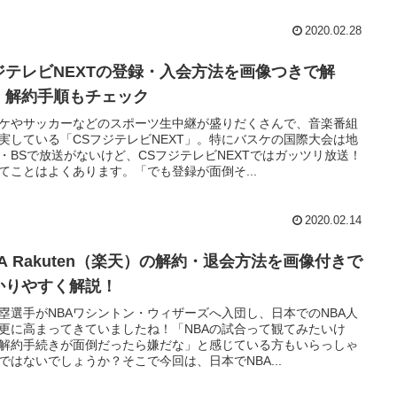
2020.02.28
ジテレビNEXTの登録・入会方法を画像つきで解
！解約手順もチェック
ケやサッカーなどのスポーツ生中継が盛りだくさんで、音楽番組
実している「CSフジテレビNEXT」。特にバスケの国際大会は地
・BSで放送がないけど、CSフジテレビNEXTではガッツリ放送！
てことはよくあります。「でも登録が面倒そ...
2020.02.14
BA Rakuten（楽天）の解約・退会方法を画像付きで
かりやすく解説！
塁選手がNBAワシントン・ウィザーズへ入団し、日本でのNBA人
更に高まってきていましたね！「NBAの試合って観てみたいけ
解約手続きが面倒だったら嫌だな」と感じている方もいらっしゃ
ではないでしょうか？そこで今回は、日本でNBA...