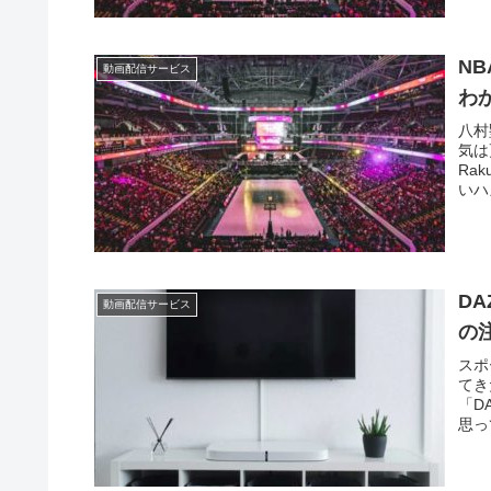
N
動画配信サービス
わ
八村
気は
Ra
いハ
D
動画配信サービス
の
スポ
てき
「D
思っ