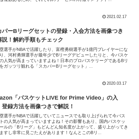
2021.02.17
カパーBリーグセットの登録・入会方法を画像つき
解説！解約手順もチェック
塁選手がNBAで活躍したり、富樫勇樹選手が1億円プレイヤーにな
り、河村勇輝選手が最年少でBリーグデビューしたりと、今バスケ
の人気が高まっていますよね！日本のプロバスケリーグであるBリ
をガッツリ観れる「スカパーBリーグセット」...
2020.03.17
azon「バスケットLIVE for Prime Video」の入
・登録方法を画像つきで解説！
塁選手がNBAで活躍していてニュースでも取り上げられて今バス
トの人気が高まっていますよね！その影響もあり、国内バスケッ
ールの「Bリーグ」もどんどん知名度が上がって、盛り上がってき
ますし非常に見ごたえがあります！なんとこのBリ...