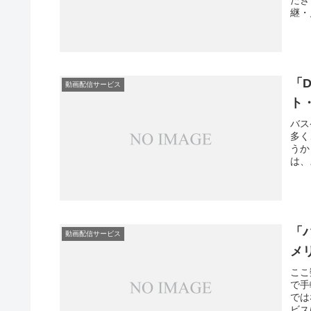
継・
「
動画配信サービス
ト
バス
多く
うか
は、
「
動画配信サービス
メ
ここ
で手
では
ビス