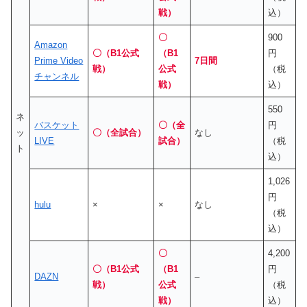
戦）
込）
〇
900
Amazon
〇（B1公式
（B1
円
Prime Video
7日間
戦）
公式
（税
チャンネル
戦）
込）
550
ネ
バスケット
〇（全
円
ッ
〇（全試合）
なし
LIVE
試合）
（税
ト
込）
1,026
円
hulu
×
×
なし
（税
込）
〇
4,200
〇（B1公式
（B1
円
DAZN
–
戦）
公式
（税
戦）
込）