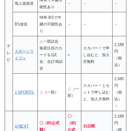
NHKで中継可
地上波放送
－
－
－
能性あり
NHK-BSで中
BS放送
継の可能性あ
－
－
－
り
△一部試合
2,189
テ
毎節注目のカ
スカパー！で申
スポーツラ
円
レ
ードを1試
×
し込むと、加入
イブ＋
（税
ビ
合、合計36試
月無料
込）
合
2,580
スカパー！とセ
円
△（一
J SPORTS
△（一部）
ットで申し込む
（税
部）
と、加入月無料
込）
～
〇
2,189
〇（B1公式
（B1
円
U-NEXT
31日間
戦）
公式
（税