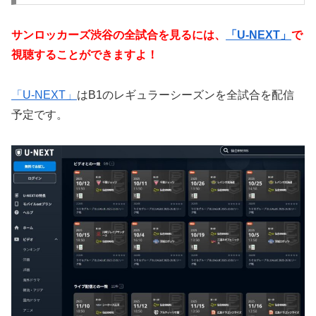
サンロッカーズ渋谷の全試合を見るには、
「U-NEXT」
で
視聴することができますよ！
「U-NEXT」
はB1のレギュラーシーズンを全試合を配信
予定です。