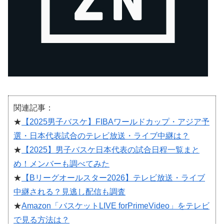
関連記事：
★
【2025男子バスケ】FIBAワールドカップ・アジア予
選・日本代表試合のテレビ放送・ライブ中継は？
★
【2025】男子バスケ日本代表の試合日程一覧まと
め！メンバーも調べてみた
★
【Bリーグオールスター2026】テレビ放送・ライブ
中継される？見逃し配信も調査
★
Amazon「バスケットLIVE forPrimeVideo」をテレビ
で見る方法は？