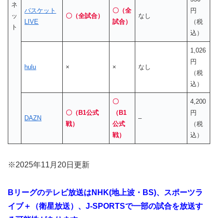
ネ
バスケット
〇（全
円
ッ
〇（全試合）
なし
LIVE
試合）
（税
ト
込）
1,026
円
hulu
×
×
なし
（税
込）
〇
4,200
〇（B1公式
（B1
円
DAZN
–
戦）
公式
（税
戦）
込）
※2025年11月20日更新
Bリーグのテレビ放送はNHK(地上波・BS)、スポーツラ
イブ＋（衛星放送）、J-SPORTSで一部の試合を放送す