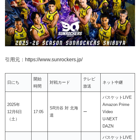
引用元：https://www.sunrockers.jp/
開始
テレビ
日にち
対戦カード
ネット中継
時間
放送
バスケットLIVE
2025年
Amazon Prime
SR渋谷 対 北海
12月6日
17:05
ー
Video
道
（土）
U-NEXT
DAZN
バスケットLIVE