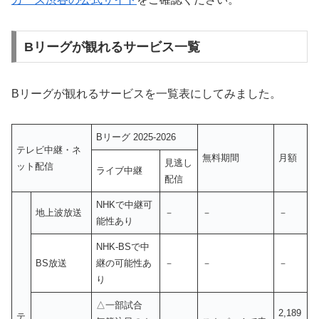
Bリーグが観れるサービス一覧
Bリーグが観れるサービスを一覧表にしてみました。
Bリーグ 2025-2026
テレビ中継・ネ
無料期間
月額
見逃し
ット配信
ライブ中継
配信
NHKで中継可
地上波放送
－
－
－
能性あり
NHK-BSで中
BS放送
継の可能性あ
－
－
－
り
△一部試合
2,189
テ