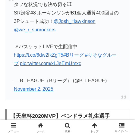
タフな状況でも決め切る💥
SR渋谷#8 ホーキンソンがB1個人通算400回目の
3Pシュート成功！
@Josh_Hawkinson
@we_r_sunrockers
📡バスケットLIVEで生配信中
https://t.co/6dw2lkZgT5
#Bリーグ
#りそなグルー
プ
pic.twitter.com/xLJeEmUmxc
— B.LEAGUE（Bリーグ） (@B_LEAGUE)
November 2, 2025
【天皇杯2020MVP】ベンドラメ礼生選手
メニュー
ホーム
検索
トップ
サイドバー