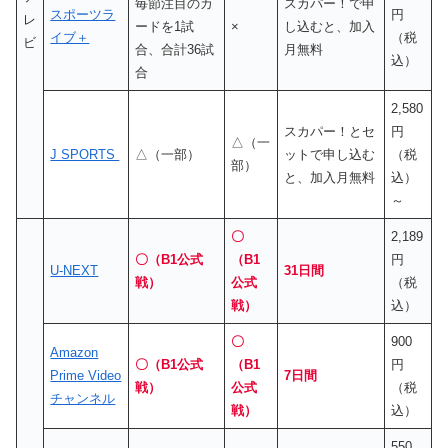
毎節注目のカ
スカパー！で申
スポーツラ
円
レ
ードを1試
×
し込むと、加入
イブ＋
（税
ビ
合、合計36試
月無料
込）
合
2,580
スカパー！とセ
円
△（一
J SPORTS
△（一部）
ットで申し込む
（税
部）
と、加入月無料
込）
～
〇
2,189
〇（B1公式
（B1
円
U-NEXT
31日間
戦）
公式
（税
戦）
込）
〇
900
Amazon
〇（B1公式
（B1
円
Prime Video
7日間
戦）
公式
（税
チャンネル
戦）
込）
550